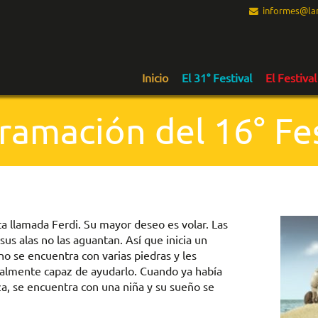
informes@lam
Inicio
El 31° Festival
El Festival
ramación del 16° Fes
ta llamada Ferdi. Su mayor deseo es volar. Las
us alas no las aguantan. Así que inicia un
no se encuentra con varias piedras y les
realmente capaz de ayudarlo. Cuando ya había
a, se encuentra con una niña y su sueño se