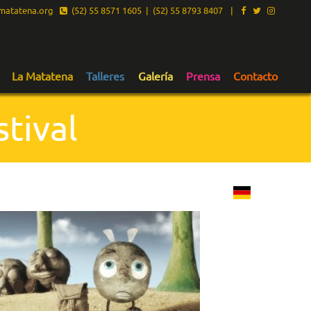
atatena.org
(52) 55 8571 1605 | (52) 55 8793 8407
|
La Matatena
Talleres
Galería
Prensa
Contacto
tival