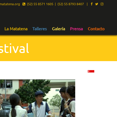
atatena.org
(52) 55 8571 1605 | (52) 55 8793 8407
|
La Matatena
Talleres
Galería
Prensa
Contacto
tival