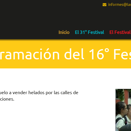
informes@lam
Inicio
El 31° Festival
El Festival
ramación del 16° Fes
elo a vender helados por las calles de
iciones.