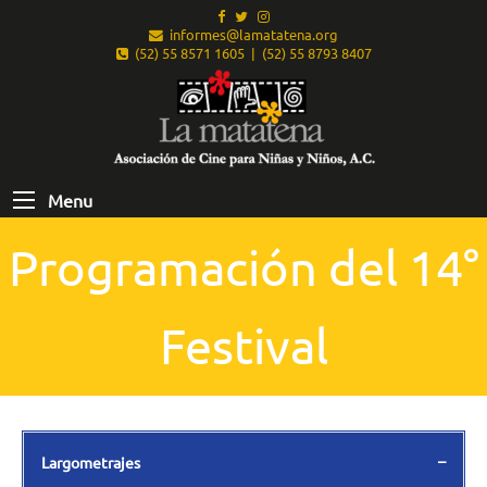
informes@lamatatena.org
(52) 55 8571 1605 | (52) 55 8793 8407
Menu
Programación del 14°
Festival
Largometrajes