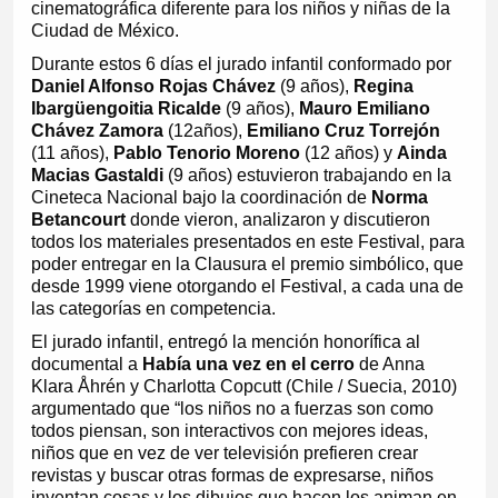
cinematográfica diferente para los niños y niñas de la
Ciudad de México.
Durante estos 6 días el jurado infantil conformado por
Daniel Alfonso Rojas Chávez
(9 años),
Regina
Ibargüengoitia Ricalde
(9 años),
Mauro Emiliano
Chávez Zamora
(12años),
Emiliano Cruz Torrejón
(11 años),
Pablo Tenorio Moreno
(12 años) y
Ainda
Macias Gastaldi
(9 años) estuvieron trabajando en la
Cineteca Nacional bajo la coordinación de
Norma
Betancourt
donde vieron, analizaron y discutieron
todos los materiales presentados en este Festival, para
poder entregar en la Clausura el premio simbólico, que
desde 1999 viene otorgando el Festival, a cada una de
las categorías en competencia.
El jurado infantil, entregó la mención honorífica al
documental a
Había una vez en el cerro
de Anna
Klara Åhrén y Charlotta Copcutt (Chile / Suecia, 2010)
argumentado que “los niños no a fuerzas son como
todos piensan, son interactivos con mejores ideas,
niños que en vez de ver televisión prefieren crear
revistas y buscar otras formas de expresarse, niños
inventan cosas y los dibujos que hacen los animan en