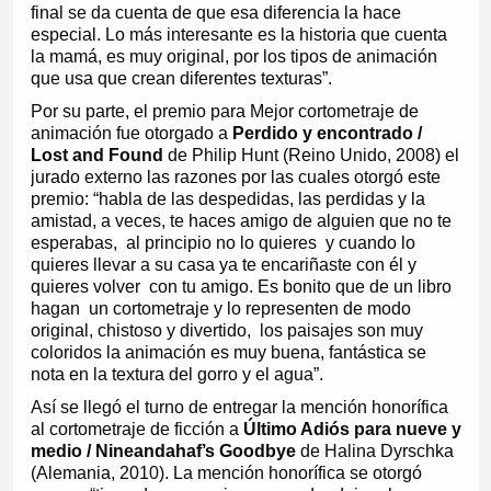
final se da cuenta de que esa diferencia la hace
especial. Lo más interesante es la historia que cuenta
la mamá, es muy original, por los tipos de animación
que usa que crean diferentes texturas”.
Por su parte, el premio para Mejor cortometraje de
animación fue otorgado a
Perdido y encontrado /
Lost and Found
de Philip Hunt (Reino Unido, 2008) el
jurado externo las razones por las cuales otorgó este
premio: “habla de las despedidas, las perdidas y la
amistad, a veces, te haces amigo de alguien que no te
esperabas, al principio no lo quieres y cuando lo
quieres llevar a su casa ya te encariñaste con él y
quieres volver con tu amigo. Es bonito que de un libro
hagan un cortometraje y lo representen de modo
original, chistoso y divertido, los paisajes son muy
coloridos la animación es muy buena, fantástica se
nota en la textura del gorro y el agua”.
Así se llegó el turno de entregar la mención honorífica
al cortometraje de ficción a
Último Adiós para nueve y
medio / Nineandahaf’s Goodbye
de Halina Dyrschka
(Alemania, 2010). La mención honorífica se otorgó