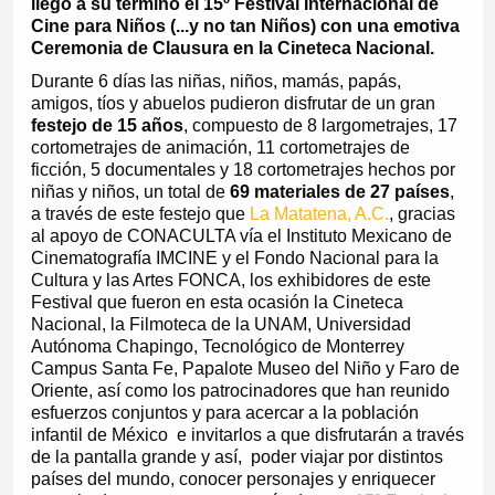
llegó a su término el 15º Festival Internacional de
Cine para Niños (...y no tan Niños) con una emotiva
Ceremonia de Clausura en la Cineteca Nacional.
Durante 6 días las niñas, niños, mamás, papás,
amigos, tíos y abuelos pudieron disfrutar de un gran
festejo de 15 años
, compuesto de 8 largometrajes, 17
cortometrajes de animación, 11 cortometrajes de
ficción, 5 documentales y 18 cortometrajes hechos por
niñas y niños, un total de
69 materiales de 27 países
,
a través de este festejo que
La Matatena, A.C.
, gracias
al apoyo de CONACULTA vía el Instituto Mexicano de
Cinematografía IMCINE y el Fondo Nacional para la
Cultura y las Artes FONCA, los exhibidores de este
Festival que fueron en esta ocasión la Cineteca
Nacional, la Filmoteca de la UNAM, Universidad
Autónoma Chapingo, Tecnológico de Monterrey
Campus Santa Fe, Papalote Museo del Niño y Faro de
Oriente, así como los patrocinadores que han reunido
esfuerzos conjuntos y para acercar a la población
infantil de México e invitarlos a que disfrutarán a través
de la pantalla grande y así, poder viajar por distintos
países del mundo, conocer personajes y enriquecer