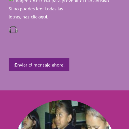
Si no puedes leer todas las
letras, haz clic
aquí
.