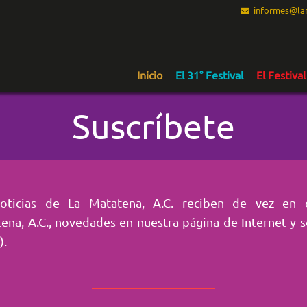
informes@lam
Inicio
El 31° Festival
El Festival
Suscríbete
Noticias de La Matatena, A.C. reciben de vez en
tena, A.C., novedades en nuestra página de Internet y s
).