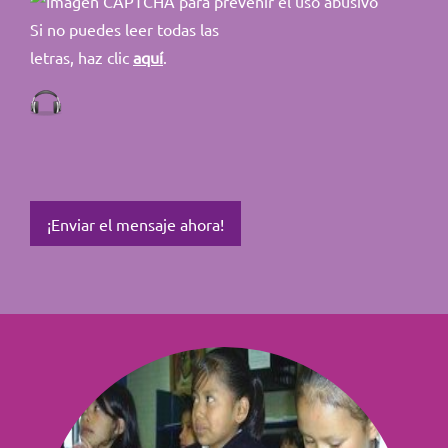
Si no puedes leer todas las
letras, haz clic
aquí
.