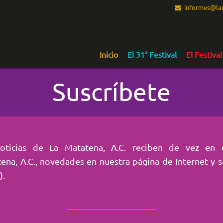
informes@lam
Inicio
El 31° Festival
El Festival
Suscríbete
Noticias de La Matatena, A.C. reciben de vez en
tena, A.C., novedades en nuestra página de Internet y s
).