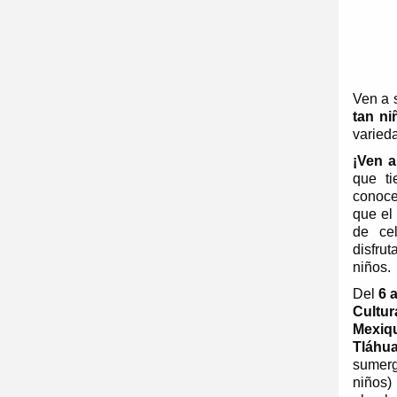
Ven a 
tan n
varied
¡Ven a
que ti
conoce
que el
de ce
disfru
niños.
Del
6 
Cultur
Mexiq
Tláhu
sumerg
niños)