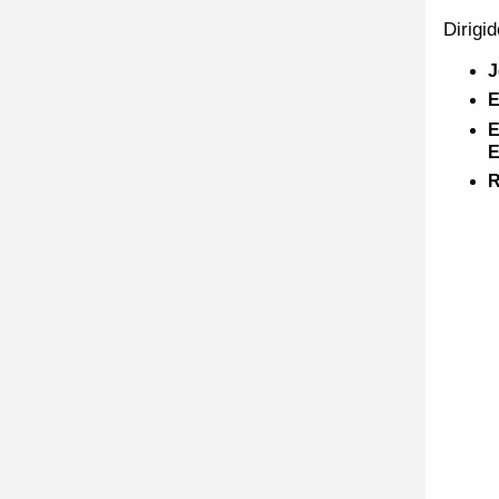
Dirigid
J
E
E
E
R