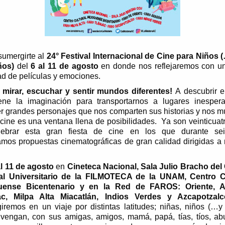
sumergirte al
24° Festival Internacional de Cine para Niños 
iños)
del
6 al 11 de agosto
en donde nos reflejaremos con u
ad de películas y emociones.
 mirar, escuchar y sentir mundos diferentes!
A descubrir e
ene la imaginación para transportarnos a lugares inesper
r grandes personajes que nos comparten sus historias y nos m
 cine es una ventana llena de posibilidades. Ya son veinticuat
lebrar esta gran fiesta de cine en los que durante sei
tamos propuestas cinematográficas de gran calidad dirigidas a 
al 11 de agosto
en
Cineteca Nacional, Sala Julio Bracho del
al Universitario de la FILMOTECA de la UNAM, Centro C
uense Bicentenario y en la Red de FAROS: Oriente, A
ac, Milpa Alta Miacatlán, Indios Verdes y Azcapotzalc
iremos en un viaje por distintas latitudes; niñas, niños (…y
 vengan, con sus amigas, amigos, mamá, papá, tías, tíos, ab