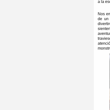
a la es
Nos em
de un
divert
siente
aventu
travie
atenc
monstr