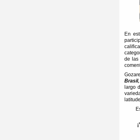
En est
partic
califi
categor
de las
comenta
Gozar
Brasil
largo 
varied
latitud
Es
¡