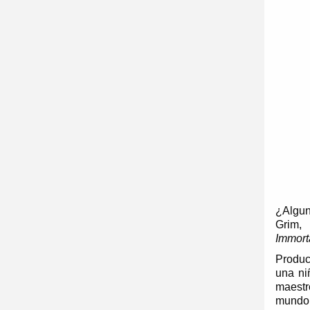
¿Algun
Grim,
Immort
Produ
una ni
maestr
mundo.