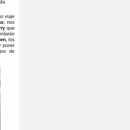
eda.
o viaje
as
; nos
rry
que
entarán
en,
los
y poner
jos de