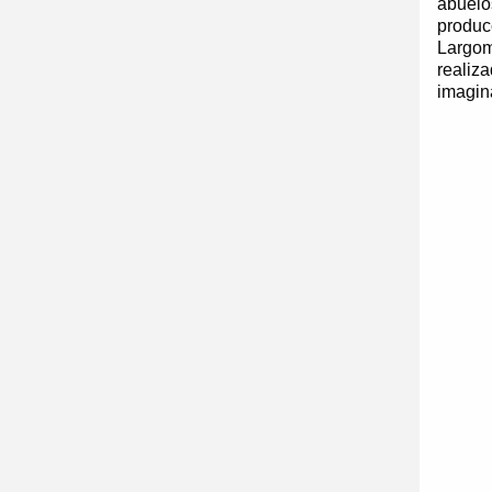
abuelo
produc
Largom
realiz
imagin