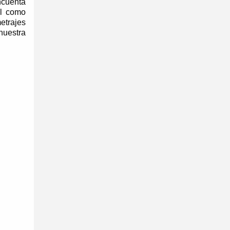
ncuenta
al como
etrajes
nuestra