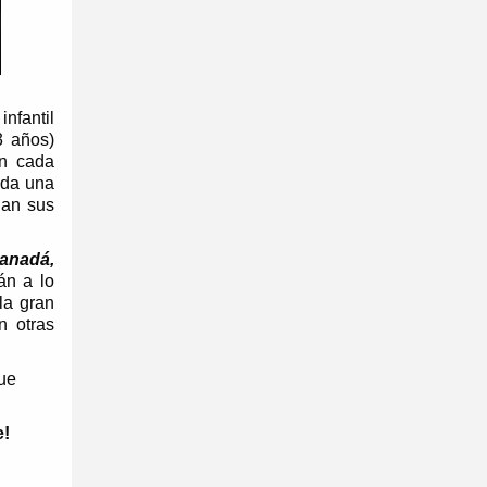
nfantil
3 años)
en cada
da una
nan sus
anadá,
án a lo
la gran
n otras
que
e!