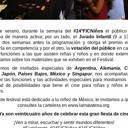
e verano, durante la semana del
#24ºFICNiños
el público i
ipa de manera activa; por un lado, el
Jurado Infantil
(9 a 1
ca dos semanas antes la programación y otorga el premio 
ía en competencia y por el otro, la
votación del público
en ca
 funciones a las que asisten niñas y niños y en donde exter
rios sobre los materiales que se exhiben en el Festival.
emos de invitados especiales de
Argentina, Alemania, C
, Japón, Países Bajos, México y Singapur
, nos acompañar
de las funciones y las actividades especiales para mostrarnos 
ad de posibilidades que tiene el cine para niñas y niños e
es.
te festival está dedicado a la niñez de México, te invitamos a 
consultes la cartelera en www.lamatatena.org
Ya son veinticuatro años de celebrar esta gran fiesta de cin
¡Ven a mirar, escuchar y sentir mundos diferentes!