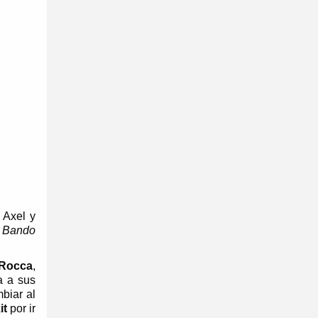
, Axel y
 Bando
Rocca
,
a a sus
biar al
it
por ir