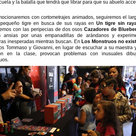
cuela y la batalla que tendrá que librar para que su abuelo acc
ocionaremos con cortometrajes animados, seguiremos el larg
 pequeño tigre en busca de sus rayas en
Un tigre sin ray
iremos con las peripecias de dos osos
Cazadores de Bluebe
n ansias por unas empanadillas de arándanos y experim
ras inesperadas mientras buscan. En
Los Monstruos no exist
sos Tommaso y Giovanni, en lugar de escuchar a su maestra 
ión en la clase, provocan problemas con inusuales dibu
uos.