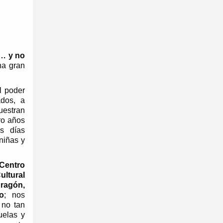
(… y no
na gran
l poder
ados, a
uestran
ro años
s días
niñas y
 Centro
ultural
ragón,
o
; nos
 no tan
uelas y