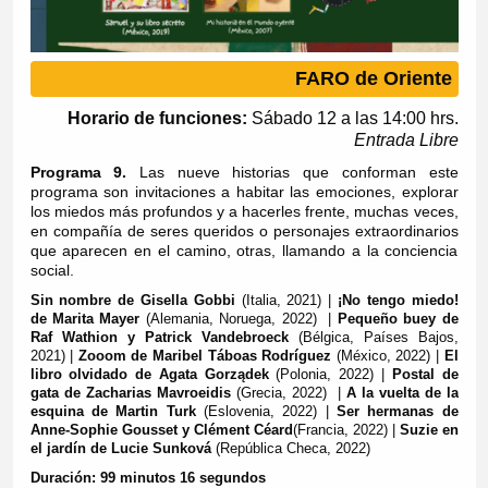
FARO de Oriente
Horario de funciones:
Sábado
12 a las 14:00 hrs.
Entrada Libre
Programa 9.
Las nueve historias que conforman este
programa son invitaciones a habitar las emociones, explorar
los miedos más profundos y a hacerles frente, muchas veces,
en compañía de seres queridos o personajes extraordinarios
que aparecen en el camino, otras, llamando a la conciencia
social.
Sin nombre de Gisella Gobbi
(Italia, 2021) |
¡No tengo miedo!
de Marita Mayer
(Alemania, Noruega, 2022) |
Pequeño buey de
Raf Wathion y Patrick Vandebroeck
(Bélgica, Países Bajos,
2021) |
Zooom de Maribel Táboas Rodríguez
(México, 2022) |
El
libro olvidado de Agata Gorządek
(Polonia, 2022) |
Postal de
gata de Zacharias Mavroeidis
(Grecia, 2022) |
A la vuelta de la
esquina de Martin Turk
(Eslovenia, 2022) |
Ser hermanas de
Anne-Sophie Gousset y Clément Céard
(Francia, 2022)
|
Suzie en
el jardín de Lucie Sunková
(República Checa, 2022)
Duración: 99 minutos 16 segundos