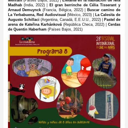
Mehrani
(Países Bajos, 2022)
|
Elefante en la habitación de Nila
Madhab
(India, 2022)
|
El gran berrinche de Célia Tisserant y
Arnaud Demuynck
(Francia, Bélgica, 2022)
|
Buscar camino de
La Yerbabuena, Red Audiovisual
(México, 2023)
|
La Calesita de
Augusto Schillaci
(Argentina, Canadá, E.E.U.U., 2022)
|
Pastel de
arena de Kateřina Karhánková
(República Checa, 2022)
|
Cerdas
de Quentin Haberham
(Países Bajos, 2021)