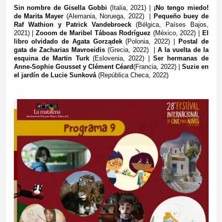
Sin nombre de Gisella Gobbi
(Italia, 2021) |
¡No tengo miedo!
de Marita Mayer
(Alemania, Noruega, 2022) |
Pequeño buey de
Raf Wathion y Patrick Vandebroeck
(Bélgica, Países Bajos,
2021) |
Zooom de Maribel Táboas Rodríguez
(México, 2022) |
El
libro olvidado de Agata Gorządek
(Polonia, 2022) |
Postal de
gata de Zacharias Mavroeidis
(Grecia, 2022) |
A la vuelta de la
esquina de Martin Turk
(Eslovenia, 2022) |
Ser hermanas de
Anne-Sophie Gousset y Clément Céard
(Francia, 2022)
|
Suzie en
el jardín de Lucie Sunková
(República Checa, 2022)