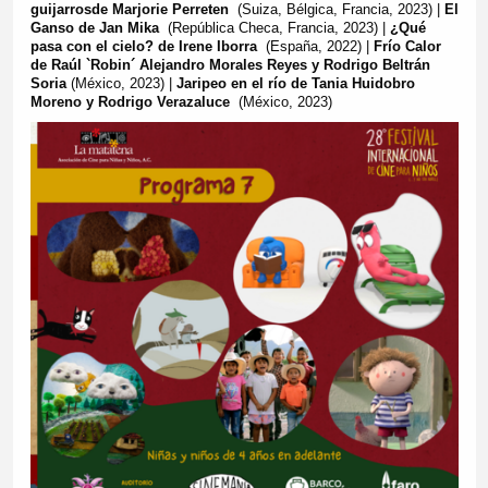
guijarros
de Marjorie Perreten
(Suiza, Bélgica, Francia, 2023) |
El
Ganso de Jan Mika
(República Checa, Francia, 2023) |
¿Qué
pasa con el cielo? de Irene Iborra
(España, 2022) |
Frío Calor
de Raúl `Robin´ Alejandro Morales Reyes y Rodrigo Beltrán
Soria
(México, 2023) |
Jaripeo en el río de Tania Huidobro
Moreno y Rodrigo Verazaluce
(México, 2023)