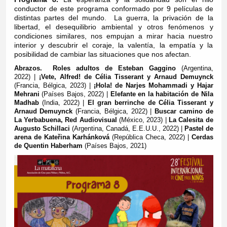
conductor de este programa conformado por 9 películas de
distintas partes del mundo. La guerra, la privación de la
libertad, el desequilibrio ambiental y otros fenómenos y
condiciones similares, nos empujan a mirar hacia nuestro
interior y descubrir el coraje, la valentía, la empatía y la
posibilidad de cambiar las situaciones que nos afectan.
Abrazos. Roles adultos de Esteban Gaggino
(Argentina,
2022) |
¡Vete, Alfred! de Célia Tisserant y Arnaud Demuynck
(Francia, Bélgica, 2023)
|
¡Hola! de Narjes Mohammadi y Hajar
Mehrani
(Países Bajos, 2022)
|
Elefante en la habitación de Nila
Madhab
(India, 2022)
|
El gran berrinche de Célia Tisserant y
Arnaud Demuynck
(Francia, Bélgica, 2022)
|
Buscar camino de
La Yerbabuena, Red Audiovisual
(México, 2023)
|
La Calesita de
Augusto Schillaci
(Argentina, Canadá, E.E.U.U., 2022)
|
Pastel de
arena de Kateřina Karhánková
(República Checa, 2022)
|
Cerdas
de Quentin Haberham
(Países Bajos, 2021)