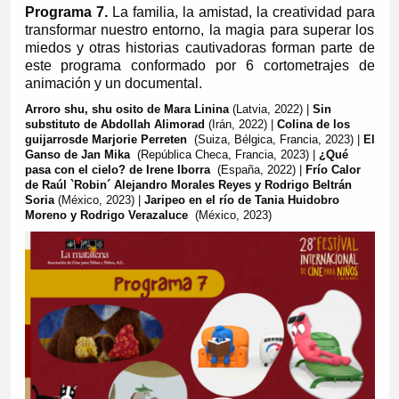
Programa 7.
La familia, la amistad, la creatividad para
transformar nuestro entorno, la magia para superar los
miedos y otras historias cautivadoras forman parte de
este programa conformado por 6 cortometrajes de
animación y un documental.
Arroro shu, shu osito de Mara Linina
(Latvia, 2022) |
Sin
substituto de Abdollah Alimorad
(Irán, 2022) |
Colina de los
guijarros
de Marjorie Perreten
(Suiza, Bélgica, Francia, 2023) |
El
Ganso de Jan Mika
(República Checa, Francia, 2023) |
¿Qué
pasa con el cielo? de Irene Iborra
(España, 2022) |
Frío Calor
de Raúl `Robin´ Alejandro Morales Reyes y Rodrigo Beltrán
Soria
(México, 2023) |
Jaripeo en el río de Tania Huidobro
Moreno y Rodrigo Verazaluce
(México, 2023)