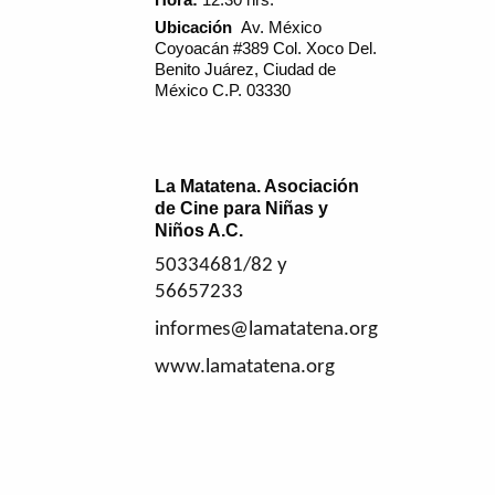
Hora:
12:30 hrs.
Ubicación
Av. México
Coyoacán #389 Col. Xoco Del.
Benito Juárez, Ciudad de
México C.P. 03330
La Matatena. Asociación
de Cine para Niñas y
Niños A.C.
50334681/82 y
56657233
informes@lamatatena.org
www.lamatatena.org