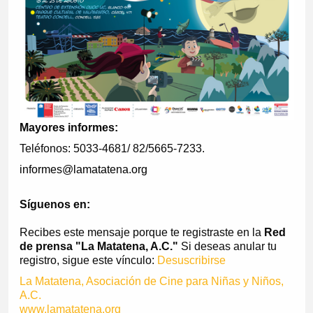
Mayores informes:
Teléfonos: 5033-4681/ 82/5665-7233.
informes@lamatatena.org
Síguenos en:
Recibes este mensaje porque te registraste en la
Red
de prensa "La Matatena, A.C."
Si deseas anular tu
registro, sigue este vínculo:
Desuscribirse
La Matatena, Asociación de Cine para Niñas y Niños,
A.C.
www.lamatatena.org