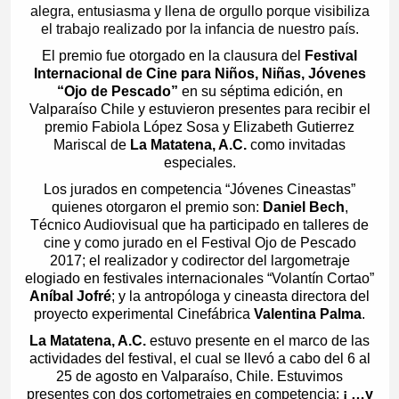
alegra, entusiasma y llena de orgullo porque visibiliza
el trabajo realizado por la infancia de nuestro país.
El premio fue otorgado en la clausura del
Festival
Internacional de Cine para Niños, Niñas, Jóvenes
“Ojo de Pescado”
en su séptima edición, en
Valparaíso Chile y estuvieron presentes para recibir el
premio Fabiola López Sosa y Elizabeth Gutierrez
Mariscal de
La Matatena, A.C.
como invitadas
especiales.
Los jurados en competencia “Jóvenes Cineastas”
quienes otorgaron el premio son:
Daniel Bech
,
Técnico Audiovisual que ha participado en talleres de
cine y como jurado en el Festival Ojo de Pescado
2017; el realizador y codirector del largometraje
elogiado en festivales internacionales “Volantín Cortao”
Aníbal Jofré
; y la antropóloga y cineasta directora del
proyecto experimental Cinefábrica
Valentina Palma
.
La Matatena, A.C.
estuvo presente en el marco de las
actividades del festival, el cual se llevó a cabo del 6 al
25 de agosto en Valparaíso, Chile. Estuvimos
presentes con dos cortometrajes en competencia:
¡ …y