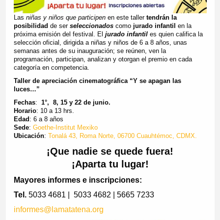
Las
niñas y niños que participen
en este taller
tendrán la
posibilidad
de ser
seleccionados
como
jurado infantil
en la
próxima emisión del festival. El
jurado infantil
es quien califica la
selección oficial, dirigida a niñas y niños de 6 a 8 años, unas
semanas antes de su inauguración; se reúnen, ven la
programación, participan, analizan y otorgan el premio en cada
categoría en competencia.
Taller de apreciación cinematográfica “Y se apagan las
luces…”
Fechas
:
1°, 8, 15 y 22 de junio.
Horario
: 10 a 13 hrs.
Edad
: 6 a 8 años
Sede
:
Goethe-Institut Mexiko
Ubicación
:
Tonalá 43, Roma Norte, 06700 Cuauhtémoc, CDMX.
¡Que nadie se quede fuera!
¡Aparta tu lugar!
Mayores informes e inscripciones:
Tel.
5033 4681 | 5033 4682 | 5665 7233
informes@lamatatena.org