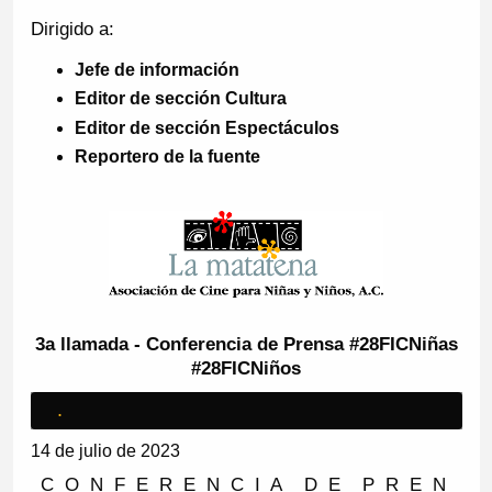
Dirigido a:
Jefe de información
Editor de sección Cultura
Editor de sección Espectáculos
Reportero de la fuente
3a llamada - Conferencia de Prensa #28FICNiñas
#28FICNiños
.
14 de julio de 2023
C O N F E R E N C I A D E P R E N