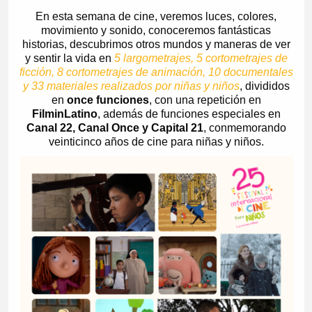
En esta semana de cine, veremos luces, colores,
movimiento y sonido, conoceremos fantásticas
historias, descubrimos otros mundos y maneras de ver
y sentir la vida en
5 largometrajes, 5 cortometrajes de
ficción, 8 cortometrajes de animación, 10 documentales
y 33 materiales realizados por niñas y niños
, divididos
en
once funciones
, con una repetición en
FilminLatino
, además de funciones especiales en
Canal 22, Canal Once y Capital 21
, conmemorando
veinticinco años de cine para niñas y niños.