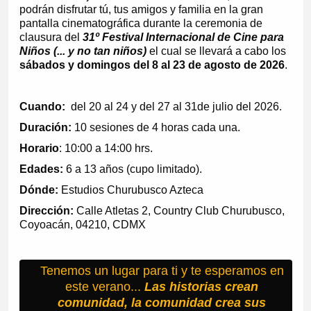
podrán disfrutar tú, tus amigos y familia en la gran
pantalla cinematográfica durante la ceremonia de
clausura del
31º Festival Internacional de Cine para
Niños (... y no tan niños)
el cual se llevará a cabo los
sábados y domingos del 8 al 23 de agosto de 2026
.
Cuando:
del 20 al 24 y del 27 al 31de julio del 2026.
Duración:
10 sesiones de 4 horas cada una.
Horario
: 10:00 a 14:00 hrs.
Edades:
6 a 13 años (cupo limitado).
Dónde:
Estudios Churubusco Azteca
Dirección:
Calle Atletas 2, Country Club Churubusco,
Coyoacán, 04210, CDMX
Tenemos un lugar para ti y te esperamos en
este verano...
Las historias crean
comunidad, la comunidad crea sus