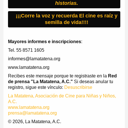
historias.
¡¡¡Corre la voz y recuerda El cine es raíz y
semilla de vida!!!!
Mayores informes e inscripciones
:
Tel. 55 8571 1605
informes@lamatatena.org
www.lamatatena.org
Recibes este mensaje porque te registraste en la
Red
de prensa "La Matatena, A.C."
Si deseas anular tu
registro, sigue este vínculo:
Desuscribirse
La Matatena, Asociación de Cine para Niñas y Niños,
A.C.
www.lamatatena.org
prensa@lamatatena.org
© 2026, La Matatena, A.C.