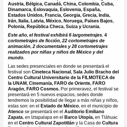
Austria, Bélgica, Canadá, China, Colombia, Cuba,
Dinamarca, Eslovaquia, Eslovenia, España,
Estados Unidos, Francia, Georgia, Grecia, India,
Irán, Italia, Latvia, México, Noruega, Países Bajos,
Polonia, República Checa, Suiza y Ucrania.
Este año, el festival exhibirá 6 largometrajes.
4
cortometrajes de ficción, 22 cortometrajes de
animación, 2 documentales y 28 cortometrajes
realizados por niñas y niños de México y del
mundo.
Las sedes presenciales en donde se presentará el
festival son
Cineteca Nacional, Sala Julio Bracho del
Centro Cultural Universitario de la FILMOTECA de
la UNAM, Cinemanía, FARO de Oriente, FARO
Aragón, FARO Cosmos.
Por primera
vez, el festival se
presentará en 5 nuevos espacios, sedes donde
tendremos la posibilidad de llegar a más niñas y niños,
estas son: en el
Estado de México
, en el municipio de
Atenco
se presentará en el
Auditorio Emiliano
Zapata
, en Iztapalapa en el
Barco Utopía,
en Tláhuac
en el
Centro Cultural Zapotitlán
y la Casa de
Cultura