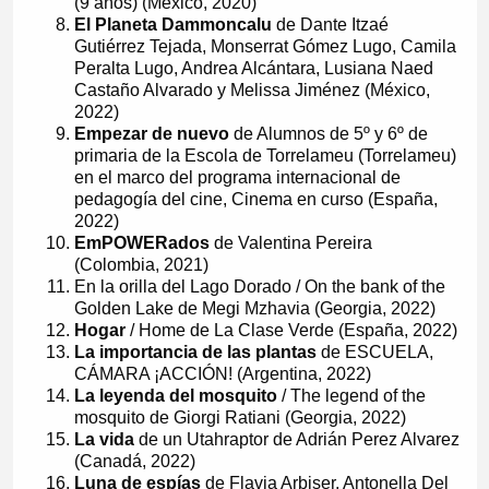
(9 años) (México, 2020)
El Planeta Dammoncalu
de Dante Itzaé
Gutiérrez Tejada, Monserrat Gómez Lugo, Camila
Peralta Lugo, Andrea Alcántara, Lusiana Naed
Castaño Alvarado y Melissa Jiménez (México,
2022)
Empezar de nuevo
de Alumnos de 5º y 6º de
primaria de la Escola de Torrelameu (Torrelameu)
en el marco del programa internacional de
pedagogía del cine, Cinema en curso (España,
2022)
EmPOWERados
de Valentina Pereira
(Colombia, 2021)
En la orilla del Lago Dorado / On the bank of the
Golden Lake de Megi Mzhavia (Georgia, 2022)
Hogar
/ Home de La Clase Verde (España, 2022)
La importancia de las plantas
de ESCUELA,
CÁMARA ¡ACCIÓN! (Argentina, 2022)
La leyenda del mosquito
/ The legend of the
mosquito de Giorgi Ratiani (Georgia, 2022)
La vida
de un Utahraptor de Adrián Perez Alvarez
(Canadá, 2022)
Luna de espías
de Flavia Arbiser, Antonella Del