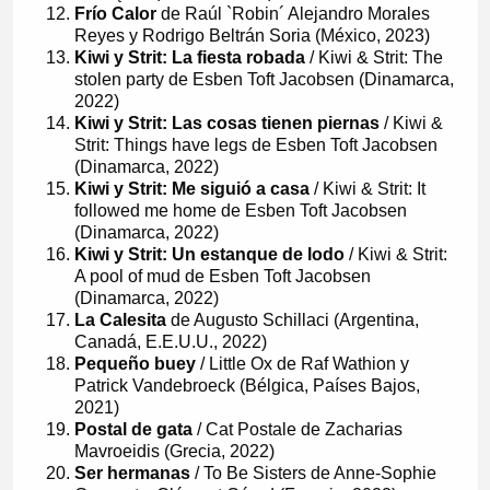
Frío Calor
de Raúl `Robin´ Alejandro Morales
Reyes y Rodrigo Beltrán Soria (México, 2023)
Kiwi y Strit: La fiesta robada
/ Kiwi & Strit: The
stolen party de Esben Toft Jacobsen (Dinamarca,
2022)
Kiwi y Strit: Las cosas tienen piernas
/ Kiwi &
Strit: Things have legs de Esben Toft Jacobsen
(Dinamarca, 2022)
Kiwi y Strit: Me siguió a casa
/ Kiwi & Strit: It
followed me home de Esben Toft Jacobsen
(Dinamarca, 2022)
Kiwi y Strit: Un estanque de lodo
/ Kiwi & Strit:
A pool of mud de Esben Toft Jacobsen
(Dinamarca, 2022)
La Calesita
de Augusto Schillaci (Argentina,
Canadá, E.E.U.U., 2022)
Pequeño buey
/ Little Ox de Raf Wathion y
Patrick Vandebroeck (Bélgica, Países Bajos,
2021)
Postal de gata
/ Cat Postale de Zacharias
Mavroeidis (Grecia, 2022)
Ser hermanas
/ To Be Sisters de Anne-Sophie