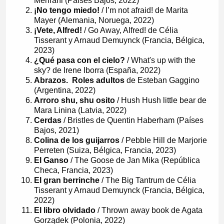
Mehrani (Países Bajos, 2022)
¡No tengo miedo!
/ I’m not afraid! de Marita
Mayer (Alemania, Noruega, 2022)
¡Vete, Alfred!
/ Go Away, Alfred! de Célia
Tisserant y Arnaud Demuynck (Francia, Bélgica,
2023)
¿Qué pasa con el cielo?
/ What's up with the
sky? de Irene Iborra (España, 2022)
Abrazos. Roles adultos
de Esteban Gaggino
(Argentina, 2022)
Arroro shu, shu osito
/ Hush Hush little bear de
Mara Linina (Latvia, 2022)
Cerdas
/ Bristles de Quentin Haberham (Países
Bajos, 2021)
Colina de los guijarros
/ Pebble Hill de Marjorie
Perreten (Suiza, Bélgica, Francia, 2023)
El Ganso
/ The Goose de Jan Mika (República
Checa, Francia, 2023)
El gran berrinche
/ The Big Tantrum de Célia
Tisserant y Arnaud Demuynck (Francia, Bélgica,
2022)
El libro olvidado
/ Thrown away book de Agata
Gorządek (Polonia, 2022)