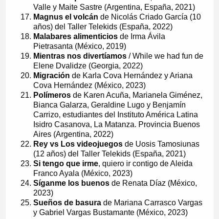
Valle y Maite Sastre (Argentina, España, 2021)
Magnus el volcán
de Nicolás Criado García (10
años) del Taller Telekids (España, 2022)
Malabares alimenticios
de Irma Ávila
Pietrasanta (México, 2019)
Mientras nos divertíamos
/ While we had fun de
Elene Dvalidze (Georgia, 2022)
Migración
de Karla Cova Hernández y Ariana
Cova Hernández (México, 2023)
Polímeros
de Karen Acuña, Marianela Giménez,
Bianca Galarza, Geraldine Lugo y Benjamín
Carrizo, estudiantes del Instituto América Latina
Isidro Casanova, La Matanza. Provincia Buenos
Aires (Argentina, 2022)
Rey vs Los videojuegos
de Uosis Tamosiunas
(12 años) del Taller Telekids (España, 2021)
Si tengo que irme
, quiero ir contigo de Aleida
Franco Ayala (México, 2023)
Síganme los buenos
de Renata Díaz (México,
2023)
Sueños de basura
de Mariana Carrasco Vargas
y Gabriel Vargas Bustamante (México, 2023)