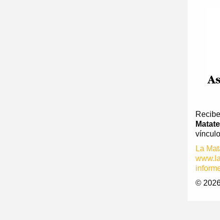
Recibe
Matate
víncul
La Mat
www.la
inform
© 2026