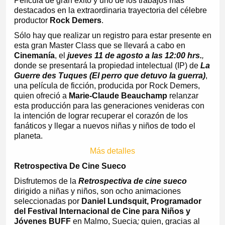
Película de gran éxito y uno de los trabajos más
destacados en la extraordinaria trayectoria del célebre
productor
Rock Demers
.
Sólo hay que realizar un registro para estar presente en
esta gran Master Class que se llevará a cabo en
Cinemanía
, el
jueves 11 de agosto a las 12:00 hrs.
,
donde se presentará la propiedad intelectual (IP) de
La
Guerre des Tuques (El perro que detuvo la guerra)
,
una película de ficción, producida por Rock Demers,
quien ofreció a
Marie-Claude Beauchamp
relanzar
esta producción para las generaciones venideras con
la intención de lograr recuperar el corazón de los
fanáticos y llegar a nuevos niñas y niños de todo el
planeta.
Más detalles
Retrospectiva De Cine Sueco
Disfrutemos de la
Retrospectiva de cine sueco
dirigido a niñas y niños, son ocho animaciones
seleccionadas por
Daniel Lundsquit, Programador
del Festival Internacional de Cine para Niños y
Jóvenes BUFF
en Malmo, Suecia
;
quien, gracias al