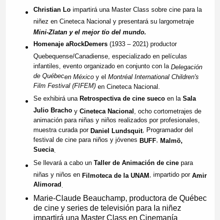
Christian Lo
impartirá una Master Class sobre cine para la
niñez en Cineteca Nacional y presentará su largometraje
Mini-Zlatan y el mejor tío del mundo.
Homenaje a
Rock
Demers
(1933 – 2021) productor
Quebequense/Canadiense, especializado en películas
infantiles, evento organizado en conjunto con la
Delegación
de Québec
en México
y el
Montréal International Children's
Film Festival (FIFEM)
en Cineteca Nacional.
Se exhibirá una
Retrospectiva de cine sueco
en la
Sala
Julio Bracho
y
Cineteca Nacional
, ocho cortometrajes de
animación para niñas y niños realizados por profesionales,
muestra curada por
, Programador del
Daniel Lundsquit
festival de cine para niños y jóvenes
,
BUFF
Malmö,
Suecia
.
Se llevará a cabo un
Taller de Animación de cine
para
niñas y niños en
, impartido por
Filmoteca de la UNAM
Amir
Alimorad
.
Marie-Claude Beauchamp, productora de Québec
de cine y series de televisión para la niñez
impartirá una Master Class en Cinemanía