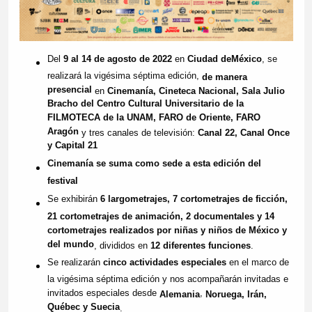
Del
9 al 14 de agosto de 2022
en
Ciudad de
México
, se
realizará la vigésima séptima edición,
de manera
presencial
en
Cinemanía, Cineteca Nacional, Sala Julio
Bracho del Centro Cultural Universitario de la
FILMOTECA de la UNAM, FARO de Oriente, FARO
Aragón
y tres canales de televisión:
Canal 22, Canal Once
y Capital 21
Cinemanía se suma como sede a esta edición del
festival
Se exhibirán
6 largometrajes, 7 cortometrajes de ficción,
21 cortometrajes de animación, 2 documentales y 14
cortometrajes realizados por niñas y niños de México y
del mundo
, divididos en
12 diferentes funciones
.
Se realizarán
cinco actividades especiales
en el marco de
la vigésima séptima edición y nos acompañarán invitadas e
invitados especiales desde
,
Alemania
Noruega, Irán,
Québec y Suecia
.