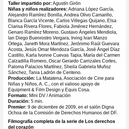
Taller impartido por:
Agustín Girón
Niñas y niños realizadores:
Adriana López García,
Alejandro Ramírez Bonilla, Andrea Olivo Camarillo,
Blanca García Vicente, Carlos Villegas Quijano, Elsa
Clarisa Rivera Flores, Fabiola Jiménez Hernández,
Genaro Ramírez Moreno, Gustavo Ángeles Mendiola,
Ian Diego Buenrostro Vergara, Irving Ivan Manzo
Ortega, Janeth Mora Martínez, Jerónimo Raúl Guevara
Acosta, Jesús Omar Mendoza García, José Ángel Díaz
Castillo, Karla Ivonne Cuevas Tapia, María del Carmen
Calzadilla Romero, Oscar Gerardo Carrizales Cortes,
Paloma Palacios Martínez, Sheila Gabriela Muñoz
Sánchez, Tania Ladrón de Centeno.
Producción:
La Matatena, Asociación de Cine para
Niñas y Niños, A. C., con el valioso apoyo de
Equipment & Film Design y Equis Cosa.
Formato:
Mini DV / Animación
Duración:
5 min.
Premier:
9 de diciembre de 2009, en el salón Digna
Ochoa de la Comisión de Derechos Humanos del DF.
Filmografía completa de la serie de Los derechos
del corazón