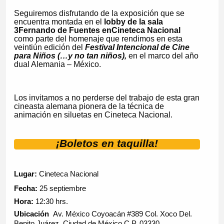
Seguiremos disfrutando de la exposición que se
encuentra montada en el
lobby de la sala
3
Fernando de Fuentes en
Cineteca Nacional
como parte del homenaje que rendimos en esta
veintiún edición del
Festival Intencional de Cine
para Niños (…y no tan niños),
en el marco del año
dual Alemania – México.
Los invitamos a no perderse del trabajo de esta gran
cineasta alemana pionera de la técnica de
animación en siluetas en Cineteca Nacional.
¡Boletos en taquilla!
Lugar:
Cineteca Nacional
Fecha:
25 septiembre
Hora:
12:30 hrs.
Ubicación
Av. México Coyoacán #389 Col. Xoco Del.
Benito Juárez, Ciudad de México C.P. 03330