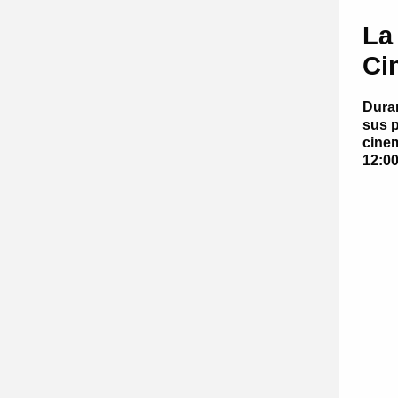
La
Ci
Dura
sus p
cinem
12:0