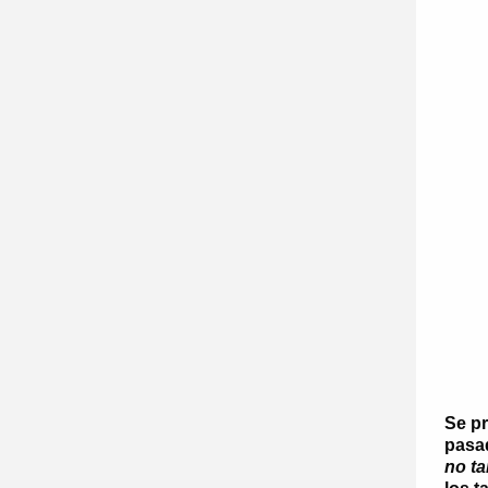
Se p
pasa
no ta