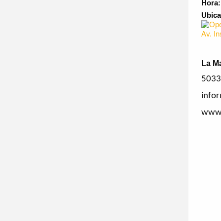
Hora
Ubic
Av. In
La Ma
5033
info
www.