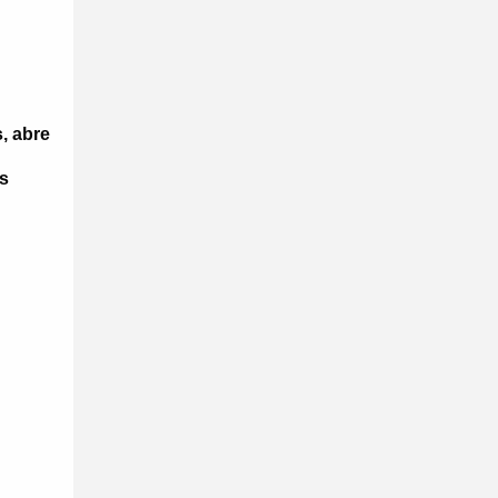
s, abre
s