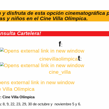
 y disfruta de esta opción cinematográfica 
as y niños en el Cine Villa Olímpica.
nsulta Cartelera!
f
:
t
cinevillaolimpica
:
cine_villa
 Villa Olímpica
r:
Cine Villa Olímpica
:
8, 9, 22, 23, 29, 30 de octubre y noviembre 5 y 6.