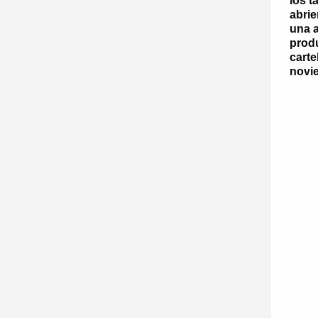
los t
abrie
una a
prod
carte
novi