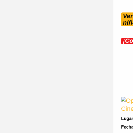
Ven
niñ
¡Co
Cine
Luga
Fecha