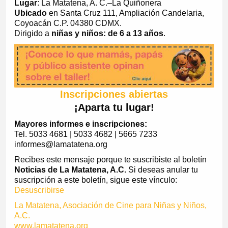
Lugar
: La Matatena, A. C.–La Quiñonera
Ubicado
en Santa Cruz 111, Ampliación Candelaria,
Coyoacán C.P. 04380 CDMX.
Dirigido a
niñas y niños: de 6 a 13 años
.
Inscripciones abiertas
¡Aparta tu lugar!
Mayores informes e inscripciones:
Tel. 5033 4681 | 5033 4682 | 5665 7233
informes@lamatatena.org
Recibes este mensaje porque te suscribiste al boletín
Noticias de La Matatena, A.C.
Si deseas anular tu
suscripción a este boletín, sigue este vínculo:
Desuscribirse
La Matatena, Asociación de Cine para Niñas y Niños,
A.C.
www.lamatatena.org