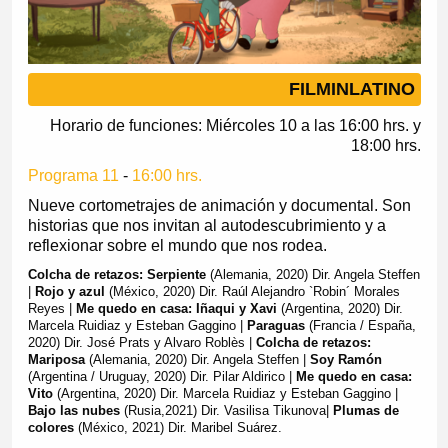
FILMINLATINO
Horario de funciones: Miércoles 10 a las 16:00 hrs. y
18:00 hrs.
Programa 11
-
16:00 hrs.
Nueve cortometrajes de animación y documental. Son
historias que nos invitan al autodescubrimiento y a
reflexionar sobre el mundo que nos rodea.
Colcha de retazos: Serpiente
(Alemania, 2020) Dir. Angela Steffen
|
Rojo y azul
(México, 2020) Dir. Raúl Alejandro `Robin´ Morales
Reyes |
Me quedo en casa: Iñaqui y Xavi
(Argentina, 2020) Dir.
Marcela Ruidiaz y Esteban Gaggino |
Paraguas
(Francia / España,
2020) Dir. José Prats y Alvaro Roblès |
Colcha de retazos:
Mariposa
(Alemania, 2020) Dir. Angela Steffen |
Soy Ramón
(Argentina / Uruguay, 2020) Dir. Pilar Aldirico |
Me quedo en casa:
Vito
(Argentina, 2020) Dir. Marcela Ruidiaz y Esteban Gaggino |
Bajo las nubes
(Rusia,2021) Dir. Vasilisa Tikunova|
Plumas de
colores
(México, 2021) Dir. Maribel Suárez.