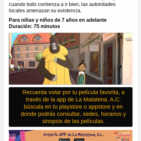
cuando todo comienza a ir bien, las autoridades
locales amenazan su existencia.
Para niñas y niños de 7 años en adelante
Duración: 75 minutos
Recuerda votar por tu película favorita, a
través de la app de La Matatena, A.C.
búscala en tu playstore o appstore y en
donde podrás consultar, sedes, horarios y
sinopsis de las películas.