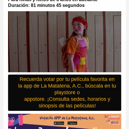
Duración: 81 minutos 45 segundos
Recuerda votar por tu película favorita en
la app de La Matatena, A.C., búscala en tu
playstore o
appstore. ¡Consulta sedes, horarios y
sinopsis de las películas!