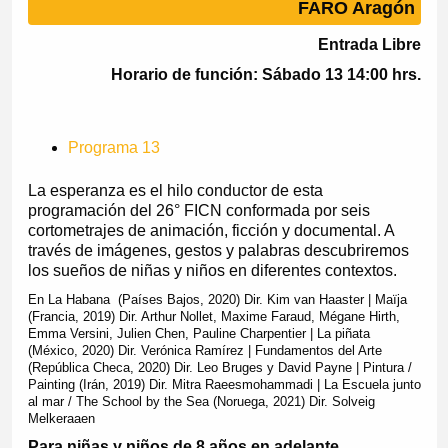
FARO Aragón
Entrada Libre
Horario de función: Sábado 13 14:00 hrs.
Programa 13
La esperanza es el hilo conductor de esta
programación del 26° FICN conformada por seis
cortometrajes de animación, ficción y documental. A
través de imágenes, gestos y palabras descubriremos
los sueños de niñas y niños en diferentes contextos.
En La Habana (Países Bajos, 2020) Dir. Kim van Haaster | Maïja
(Francia, 2019) Dir. Arthur Nollet, Maxime Faraud, Mégane Hirth,
Emma Versini, Julien Chen, Pauline Charpentier | La piñata
(México, 2020) Dir. Verónica Ramírez | Fundamentos del Arte
(República Checa, 2020) Dir. Leo Bruges y David Payne | Pintura /
Painting (Irán, 2019) Dir. Mitra Raeesmohammadi | La Escuela junto
al mar / The School by the Sea (Noruega, 2021) Dir. Solveig
Melkeraaen
Para niñas y niños de 8 años en adelante