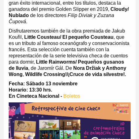
gran éxito internacional, entre los títulos, destaca la
ganadora del premio Golden Slipper en 2019,
Cloudy/
Nublado
de los directores
Filip Diviak y Zuzana
Čupová
.
Disfrutaremos también de la obra premiada de Jakub
Kouřil,
Little Cousteau/ El pequeño Cousteau
, que
es un tributo al famoso oceanógrafo y conservacionista
francés. Esta selección cuenta también con la
representación de la serie televisiva checa de cuentos
para dormir,
Little Rainworms/ Pequeños gusanos
de lluvia
, de Jaromír Gál. De
Nora Držiak y Anthony
Wong
,
Wildlife Crossing!/¡Cruce de vida silvestre!.
Fecha: Sábado 13 noviembre
Horario: 13:30 hrs.
En Cineteca Nacional -
Boletos