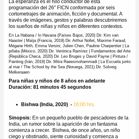
La esperanza es el hilo conductor de esta
programación del 26° FICN conformada por seis
cortometrajes de animación, ficción y documental. A
través de imágenes, gestos y palabras descubriremos
los sueños de niñas y niños en diferentes contextos.
En La Habana / In Havana (Países Bajos, 2020) Dir. Kim van
Haaster | Maïja (Francia, 2019) Dir. Arthur Nollet, Maxime Faraud,
Mégane Hirth, Emma Versini, Julien Chen, Pauline Charpentier | La
piñata (México, 2020) Dir. Verónica Ramírez | Fundamentos del Arte
(República Checa, 2020) Dir. Leo Bruges y David Payne | Pintura /
Painting (Irán, 2019) Dir. Mitra Raeesmohammadi | La Escuela junto
al mar / The School by the Sea (Noruega, 2021) Dir. Solveig
Melkeraaen
Para niñas y niños de 8 años en adelante
Duración: 81 minutos 45 segundos
Bishwa (India, 2020)
-
16:00 hrs.
Sinopsis:
En un pequeño pueblo de pescadores de la
India, un rumor sobre la aparición de un fantasma
comienza a crecer. Bishwa, de once años, un niño
ciego y obstinado, siente curiosidad y comienza a