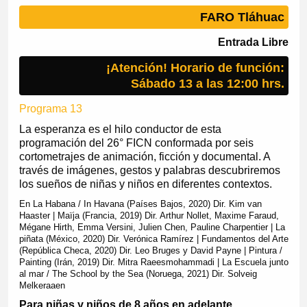
FARO Tláhuac
Entrada Libre
¡Atención! Horario de función:
Sábado 13 a las 12:00 hrs.
Programa 13
La esperanza es el hilo conductor de esta
programación del 26° FICN conformada por seis
cortometrajes de animación, ficción y documental. A
través de imágenes, gestos y palabras descubriremos
los sueños de niñas y niños en diferentes contextos.
En La Habana / In Havana (Países Bajos, 2020) Dir. Kim van
Haaster | Maïja (Francia, 2019) Dir. Arthur Nollet, Maxime Faraud,
Mégane Hirth, Emma Versini, Julien Chen, Pauline Charpentier | La
piñata (México, 2020) Dir. Verónica Ramírez | Fundamentos del Arte
(República Checa, 2020) Dir. Leo Bruges y David Payne | Pintura /
Painting (Irán, 2019) Dir. Mitra Raeesmohammadi | La Escuela junto
al mar / The School by the Sea (Noruega, 2021) Dir. Solveig
Melkeraaen
Para niñas y niños de 8 años en adelante