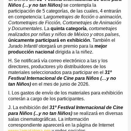
Niños (…y no tan Niños)
se contempla la
participación de 5 categorías, de las cuales, 4 entrarán
en competencia: L
argometrajes de ficción o animación,
Cortometrajes de Ficción, Cortometrajes de Animación
y Documentales
. La
quinta categoría
,
cortometrajes
realizados por niñas y niños de México y otros países
,
únicamente participará en exhibición
. También el
Jurado Infantil
otorgará un premio para la
mejor
producción nacional
dirigida a la niñez.
H. Se notificará vía correo electrónico a las y los
directores, productores y/o distribuidores de los
materiales seleccionados para participar en el
31º
Festival Internacional de Cine para Niños (…y no
tan Niños)
en el mes de junio de 2026.
I. Los gastos de envío de los materiales para exhibición
correrán a cargo de los participantes.
J. La exhibición del
31º Festival Internacional de Cine
para Niños (...y no tan Niños)
se realizará en diversas
salas cinematográficas. La información
correspondiente aparecerá en la página de Internet
www.lamatatena.org
y redes sociales.