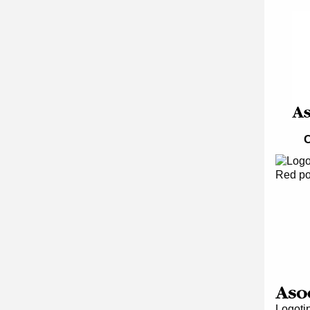
C
Red po
Logotip