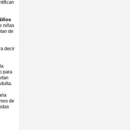
tifican
 Niños
e niñas
utan de
ra decir
la
o para
artan
dulta.
aria
emos de
todas