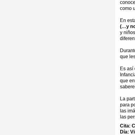
conocer
como u
En est
(…y no
y niños
diferen
Durante
que les
Es así
Infanci
que ent
saberes
La part
para p
las imá
las per
Cita: 
Día: V