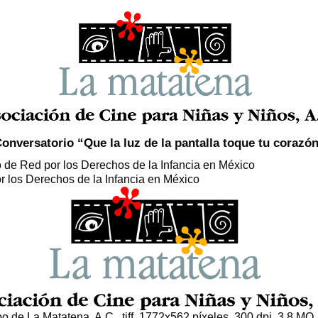
onversatorio “Que la luz de la pantalla toque tu corazó
r los Derechos de la Infancia en México
o de La Matatena, A.C., tiff, 1772x562 píxeles, 300 dpi, 3,8 MO