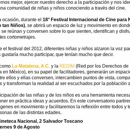
nos mejor, ejercer nuestro derecho a la participación y nos iden
na comunidad de niñas y niños conociendo a través del cine.
a ocasión, durante el
18° Festival Internacional de Cine para
 tan Niños)
, se abrirá un espacio de luz y movimiento en dond
 se reúnan y conversen sobre lo que sienten, identifican y disfr
tes cortometrajes.
 el festival del 2012, diferentes niñas y niños alzaron la voz pa
 gustaría mucho participar, que tenían mucho que decir.
 como
La Matatena, A.C.
y la
REDIM
(Red por los Derechos de 
a en México), en su papel de facilitadores, generarán un espaci
re ellos y ellas conversen, intercambien puntos de vista, comp
 y transforman la realidad al ser escuchados por la población a
icipación de las niñas y de los niños es una herramienta neces
oner en práctica ideas y acuerdos. En este conversatorio partir
genes en movimiento y facilitaremos la reflexión entre todos y 
sonas de las distintas edades.
Cineteca Nacional, 2 Salvador Toscano
iernes 9 de Agosto